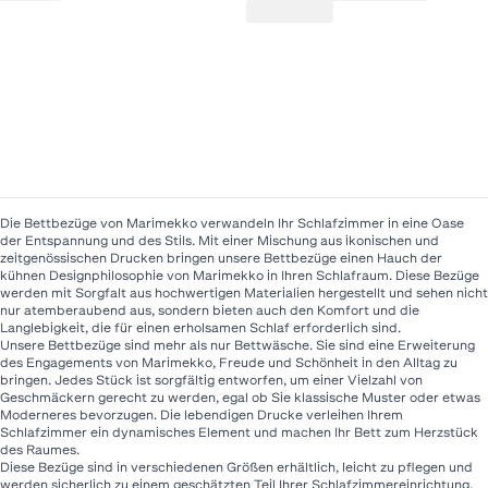
Die Bettbezüge von Marimekko verwandeln Ihr Schlafzimmer in eine Oase
der Entspannung und des Stils. Mit einer Mischung aus ikonischen und
zeitgenössischen Drucken bringen unsere Bettbezüge einen Hauch der
kühnen Designphilosophie von Marimekko in Ihren Schlafraum. Diese Bezüge
werden mit Sorgfalt aus hochwertigen Materialien hergestellt und sehen nicht
nur atemberaubend aus, sondern bieten auch den Komfort und die
Langlebigkeit, die für einen erholsamen Schlaf erforderlich sind.
Unsere Bettbezüge sind mehr als nur Bettwäsche. Sie sind eine Erweiterung
des Engagements von Marimekko, Freude und Schönheit in den Alltag zu
bringen. Jedes Stück ist sorgfältig entworfen, um einer Vielzahl von
Geschmäckern gerecht zu werden, egal ob Sie klassische Muster oder etwas
Moderneres bevorzugen. Die lebendigen Drucke verleihen Ihrem
Schlafzimmer ein dynamisches Element und machen Ihr Bett zum Herzstück
des Raumes.
Diese Bezüge sind in verschiedenen Größen erhältlich, leicht zu pflegen und
werden sicherlich zu einem geschätzten Teil Ihrer Schlafzimmereinrichtung.