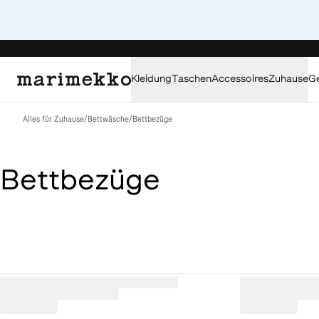
Kleidung
Taschen
Accessoires
Zuhause
G
Alles für Zuhause
/
Bettwäsche
/
Bettbezüge
Bettbezüge
Loaded