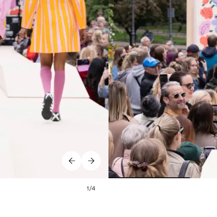
1
/
4