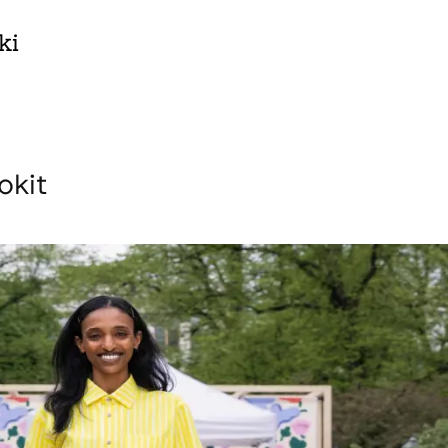
ki
okit