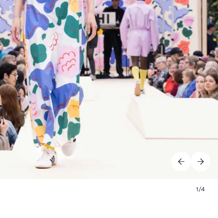
1
/
4