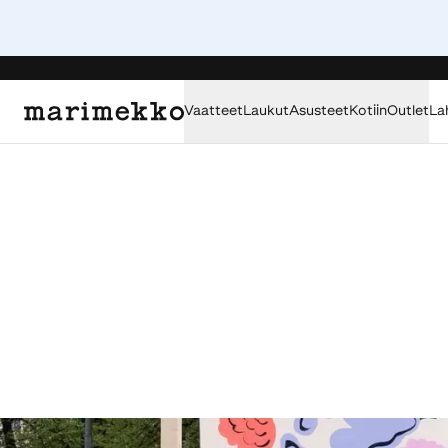
Vaatteet
Laukut
Asusteet
Kotiin
Outlet
La