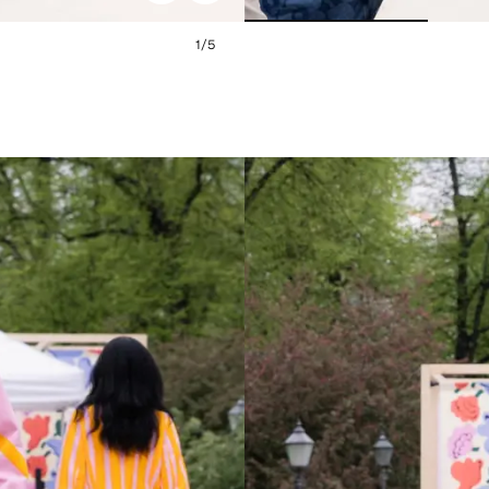
1
/
5