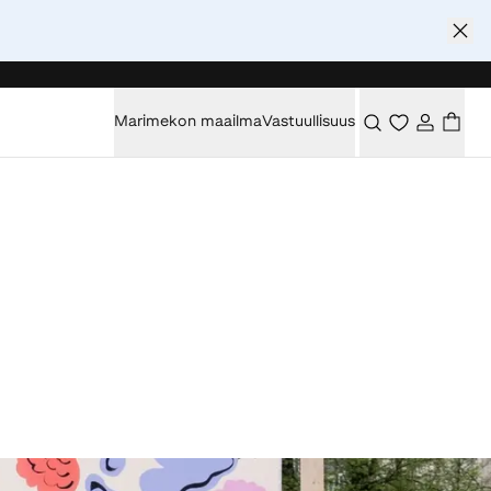
Marimekon maailma
Vastuullisuus