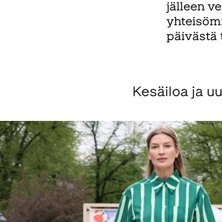
jälleen ve
yhteisöm
päivästä t
Kesäiloa ja u