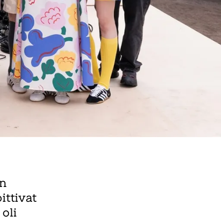
en
ittivat
oli