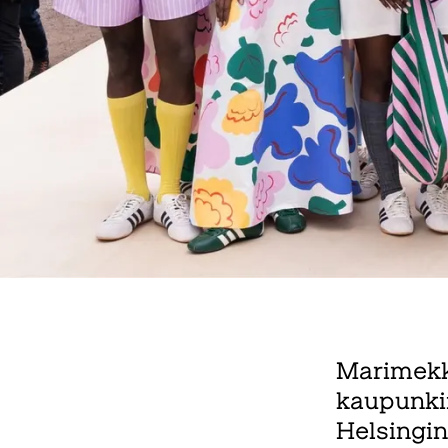
Marimekko
kaupunkii
Helsingin