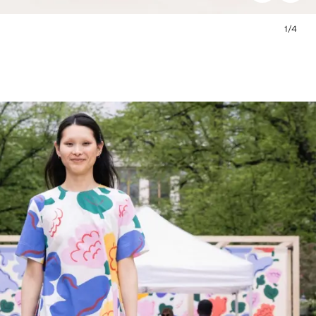
1
/
4