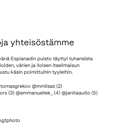
oja yhteisöstämme
nä Esplanadin puisto täyttyi tuhansista
ioiden, värien ja iloisen itseilmaisun
tustu käsin poimittuihin tyyleihin.
 @tomasgrekov @mmiisas (2)
s (3) @emmanuellek_ (4) @janitaautio (5)
ogtphoto