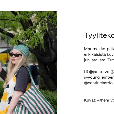
Tyylitek
Marimekko-päivä
eri-ikäisistä kuv
juhlistajista. Tu
(1) @janitoivo
@young_emperor
@cantinelaszlo
Kuvat: @henriv