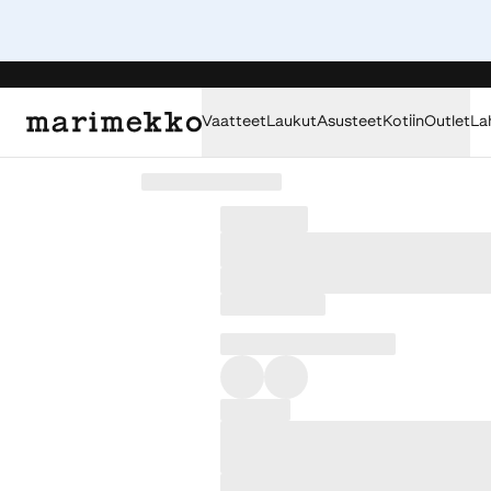
Vaatteet
Laukut
Asusteet
Kotiin
Outlet
La