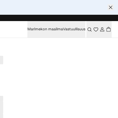
Marimekon maailma
Vastuullisuus