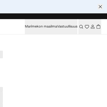
Marimekon maailma
Vastuullisuus