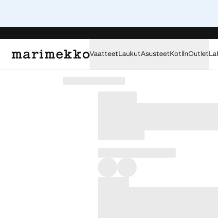
Vaatteet
Laukut
Asusteet
Kotiin
Outlet
La