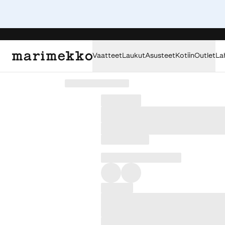
Vaatteet
Laukut
Asusteet
Kotiin
Outlet
La