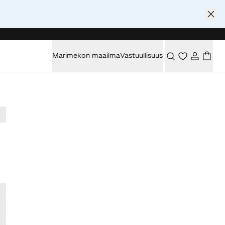
Marimekon maailma
Vastuullisuus