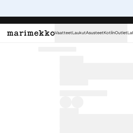
Vaatteet
Laukut
Asusteet
Kotiin
Outlet
La