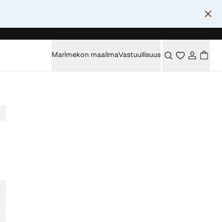
Marimekon maailma
Vastuullisuus