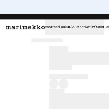
Vaatteet
Laukut
Asusteet
Kotiin
Outlet
La