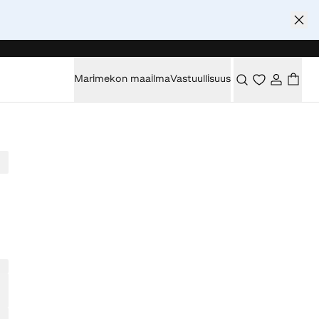
Marimekon maailma
Vastuullisuus