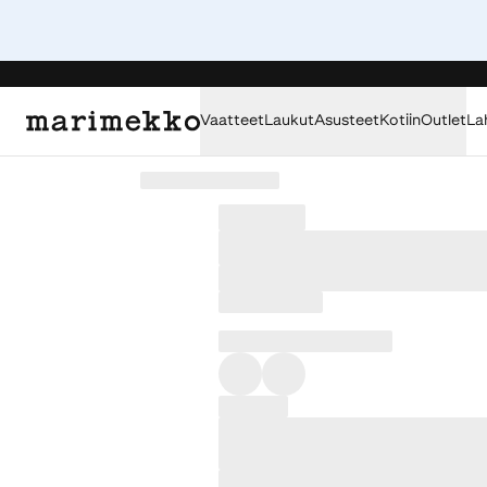
Vaatteet
Laukut
Asusteet
Kotiin
Outlet
La