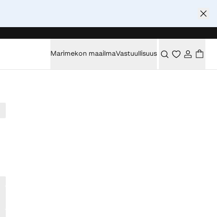
Marimekon maailma
Vastuullisuus