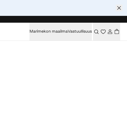
Marimekon maailma
Vastuullisuus