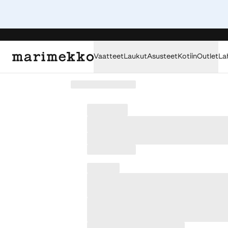
Vaatteet
Laukut
Asusteet
Kotiin
Outlet
La