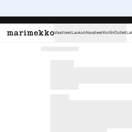
Vaatteet
Laukut
Asusteet
Kotiin
Outlet
La