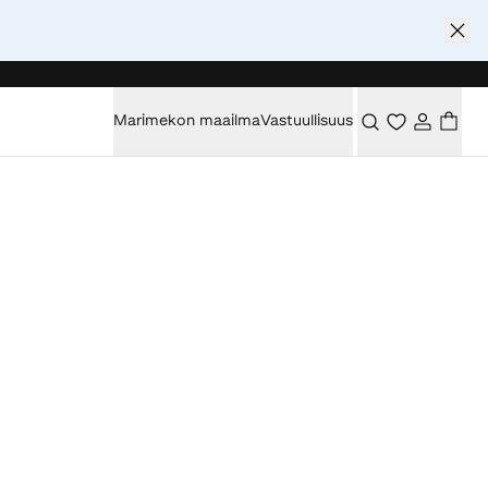
Marimekon maailma
Vastuullisuus