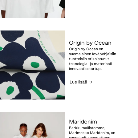
Origin by Ocean
Origin by Ocean on
suomalainen leväpohjaisiin
tuotteisiin erikoistunut
teknologia- ja materiaali-
innovaatiostartup.
Lue lisää
→
Maridenim
Farkkumallistomme,
Marimekko Maridenim, on