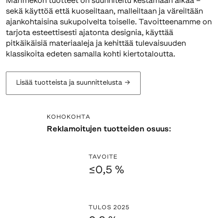
Marimekon tuotteet on suunniteltu kestämään aikaa –
sekä käyttöä että kuoseiltaan, malleiltaan ja väreiltään
ajankohtaisina sukupolvelta toiselle. Tavoitteenamme on
tarjota esteettisesti ajatonta designia, käyttää
pitkäikäisiä materiaaleja ja kehittää tulevaisuuden
klassikoita edeten samalla kohti kiertotaloutta.
Lisää tuotteista ja suunnittelusta
→
KOHOKOHTA
Reklamoitujen tuotteiden osuus:
TAVOITE
≤0,5 %
TULOS 2025