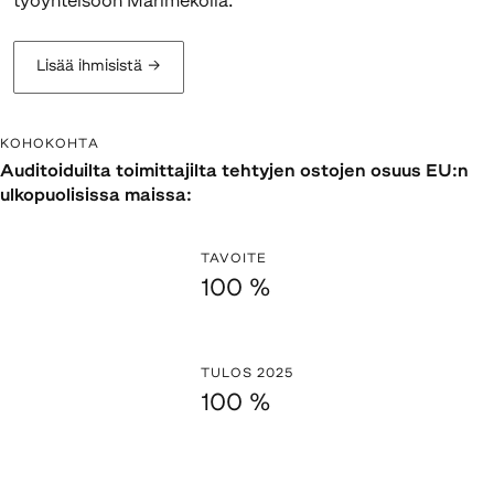
työyhteisöön Marimekolla.
Lisää ihmisistä
→
KOHOKOHTA
Auditoiduilta toimittajilta tehtyjen ostojen osuus EU:n
ulkopuolisissa maissa:
TAVOITE
100 %
TULOS 2025
100 %