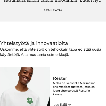
sattumalta silloin tällöin muotiinkin, kuten nyt.”
ARMI RATIA
Yhteistyötä ja innovaatioita
Uskomme, että yhteistyö on tehokkain tapa edistää uusia
käytäntöjä. Alla muutamia esimerkkejä.
Rester
Meillä on ilo esitellä Marimekon
ensimmäiset tuotteet, jotka on
luotu yhteistyössä Resterin
kanssa.
Lue lisää
→