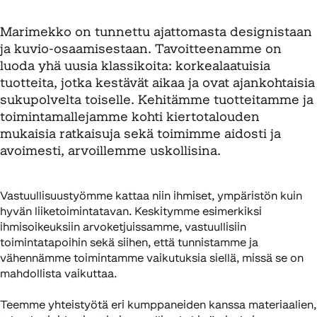
Marimekko on tunnettu ajattomasta designistaan
ja kuvio-osaamisestaan. Tavoitteenamme on
luoda yhä uusia klassikoita: korkealaatuisia
tuotteita, jotka kestävät aikaa ja ovat ajankohtaisia
sukupolvelta toiselle. Kehitämme tuotteitamme ja
toimintamallejamme kohti kiertotalouden
mukaisia ratkaisuja sekä toimimme aidosti ja
avoimesti, arvoillemme uskollisina.
Vastuullisuustyömme kattaa niin ihmiset, ympäristön kuin
hyvän liiketoimintatavan. Keskitymme esimerkiksi
ihmisoikeuksiin arvoketjuissamme, vastuullisiin
toimintatapoihin sekä siihen, että tunnistamme ja
vähennämme toimintamme vaikutuksia siellä, missä se on
mahdollista vaikuttaa.
Teemme yhteistyötä eri kumppaneiden kanssa materiaalien,