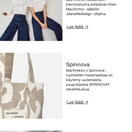
suunniteltu noudattaen
kiertotaloutta edistävän Ellen
MacArthur -säätiön
JeansRedesign -ohjeita.
Lue lisää
→
Spinnova
Marimekko x Spinnova -
tuotteiden materiaalissa on
käytetty uudenlaista
puupohjaista SPINNOVA®
tekstiilikuitua.
Lue lisää
→