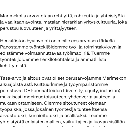
Marimekolla arvostetaan rehtiyttä, rohkeutta ja yhteistyötä
ja vaalitaan avointa, matalan hierarkian yrityskulttuuria, joka
perustuu luovuuteen ja yrittäjyyteen.
Henkilöstön hyvinvointi on meille ensiarvoisen tärkeää.
Panostamme työntekijöidemme työ- ja toimintakykyyn ja
edistämme voimaannuttavaa työilmapiiriä. Tuemme
työntekijöidemme henkilökohtaista ja ammatillista
kehittymistä.
Tasa-arvo ja aitous ovat olleet perusarvojamme Marimekon
alkuajoista asti. Kulttuurimme ja työympäristömme
perustuvat DEI-periaatteiden (diversity, equity, inclusion)
mukaisesti monimuotoisuuteen, yhdenvertaisuuteen ja
mukaan ottamiseen. Olemme sitoutuneet olemaan
työpaikka, jossa jokainen työntekijä tuntee itsensä
arvostetuksi, kunnioitetuksi ja osalliseksi. Teemme
yhteistyötä erilaisten mallien, vaikuttajien ja luovan sisällön