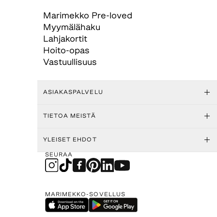
Marimekko Pre-loved
Myymälähaku
Lahjakortit
Hoito-opas
Vastuullisuus
ASIAKASPALVELU
TIETOA MEISTÄ
YLEISET EHDOT
SEURAA
MARIMEKKO-SOVELLUS