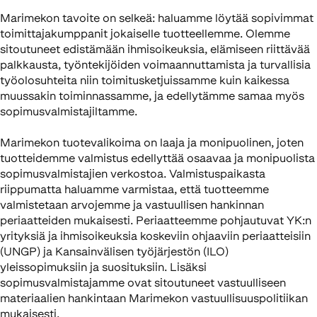
Marimekon tavoite on selkeä: haluamme löytää sopivimmat
toimittajakumppanit jokaiselle tuotteellemme. Olemme
sitoutuneet edistämään ihmisoikeuksia, elämiseen riittävää
palkkausta, työntekijöiden voimaannuttamista ja turvallisia
työolosuhteita niin toimitusketjuissamme kuin kaikessa
muussakin toiminnassamme, ja edellytämme samaa myös
sopimusvalmistajiltamme.
Marimekon tuotevalikoima on laaja ja monipuolinen, joten
tuotteidemme valmistus edellyttää osaavaa ja monipuolista
sopimusvalmistajien verkostoa. Valmistuspaikasta
riippumatta haluamme varmistaa, että tuotteemme
valmistetaan arvojemme ja vastuullisen hankinnan
periaatteiden mukaisesti. Periaatteemme pohjautuvat YK:n
yrityksiä ja ihmisoikeuksia koskeviin ohjaaviin periaatteisiin
(UNGP) ja Kansainvälisen työjärjestön (ILO)
yleissopimuksiin ja suosituksiin. Lisäksi
sopimusvalmistajamme ovat sitoutuneet vastuulliseen
materiaalien hankintaan Marimekon vastuullisuuspolitiikan
mukaisesti.